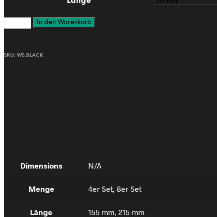
Länge
In den Warenkorb
SKU:
WS.BLACK
Dimensions
N/A
Menge
4er Set, 8er Set
Länge
155 mm, 215 mm