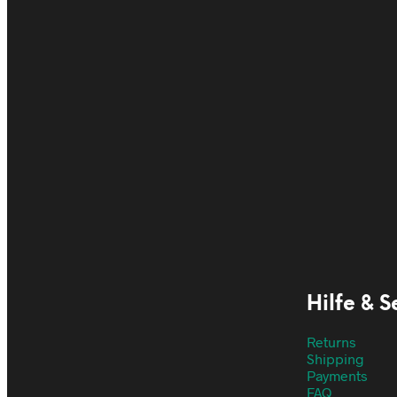
€
49,95
€
45,95
€
19,25
€
17,9
In den Warenkorb
In den War
Hilfe & S
Returns
Shipping
Payments
FAQ