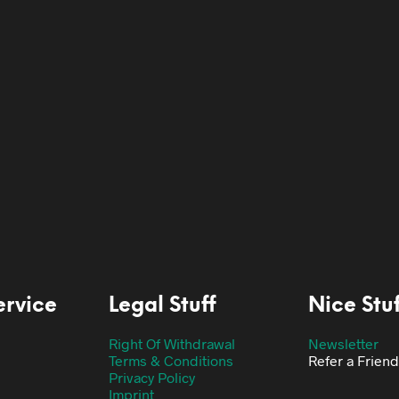
5
€
12,95
enkorb
Select options
ervice
Legal Stuff
Nice Stuf
Right Of Withdrawal
Newsletter
Terms & Conditions
Refer a Friend
Privacy Policy
Imprint