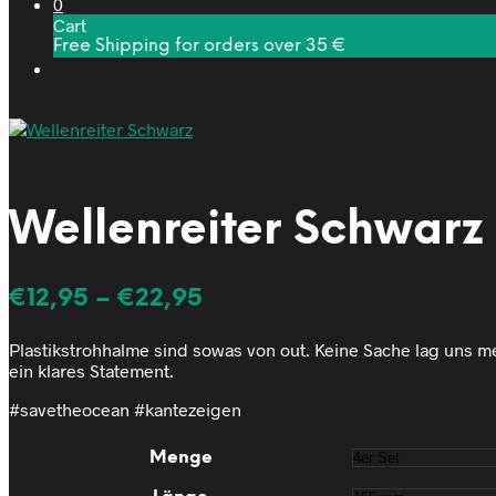
0
Cart
Free Shipping for orders over 35 €
Wellenreiter Schwarz
€
12,95
–
€
22,95
Plastikstrohhalme sind sowas von out. Keine Sache lag uns me
ein klares Statement.
#savetheocean #kantezeigen
Menge